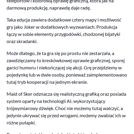
teleportów i kolorową oprawę graficzną, która jak na
darmową produkcję, naprawdę daje radę.
Taka edycja zawiera dodatkowe cztery mapy i możliwość
gry jako Joker w dodatkowych wyzwaniach. Produkcja
łączy w sobie elementy przygodówki, chodzonej bijatyki
oraz skradanki.
Może dlatego, że ta gra się po prostu nie zestarzała, a
zawdzięczamy to kreskówkowej oprawie graficznej, sporej
garści humoru i niekończącej się akcji. Grę przejdziemy w
pojedynkę lub w dwie osoby, ponieważ zaimplementowano
tutaj tryb kooperacji na jednym ekranie.
Maid of Sker odznacza się realistyczną grafiką oraz posiada
system oparty na technologii AI, wykorzystujący
trójwymiarowy dźwięk. Choć nie możemy tutaj walczyć, a
jedynie ukrywać się przed wrogami, możemy zwabiać ich w
różne pułapki.