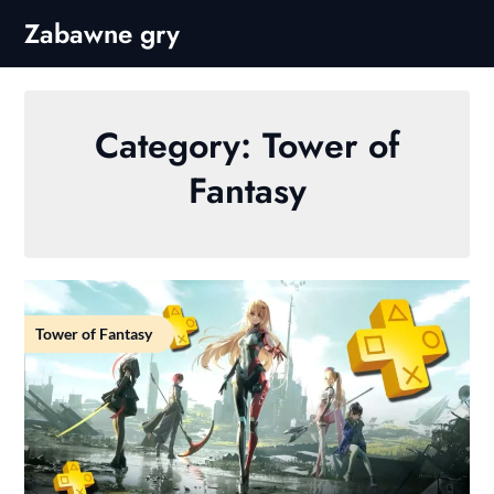
Skip
Zabawne gry
to
content
Category:
Tower of
Fantasy
Tower of Fantasy