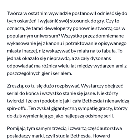
Twórca w ostatnim wywiadzie postanowił odnieść się do
tych oskarżeń i wyjaśnić swój stosunek do gry. Czy to
oznacza, że tamci deweloperzy ponownie stworzą coś w
popularnym uniwersum? Wszystko przez domniemane
wykasowanie jej z kanonu i potraktowanie opisywanego
miasta inaczej, niż wskazywać by miała na to fabuła. To
jednak okazało się nieprawdą, a za cały dysonans
odpowiadać ma różnica wielu lat między wydarzeniami z
poszczególnych gier i serialem.
Zresztą, co tu się dużo rozpisywać. Wystarczy obejrzeć
serial do końca i wszystko stanie się jasne. Niektórzy
twierdzili że on (podobnie jak i cała Bethesda) nienawidzą
spin-offu. Ten zyskał gigantyczną sympatię graczy, którzy
do dziś wymieniają go jako najlepszą odsłonę serii.
Pomijają tym samym trzecią i czwartą część autorstwa
posiadaczy marki, czyli studia Bethesda. Howard