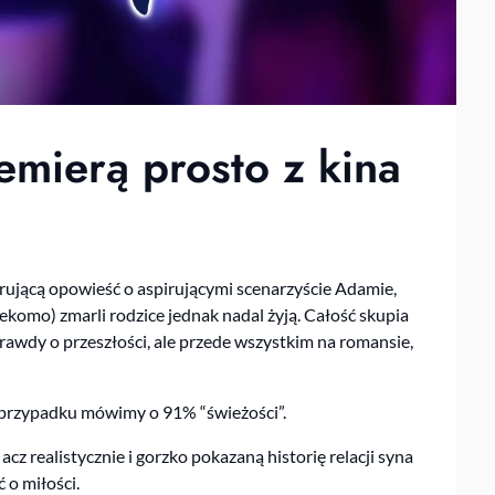
emierą prosto z kina
rującą opowieść o aspirującymi scenarzyście Adamie,
ekomo) zmarli rodzice jednak nadal żyją. Całość skupia
prawdy o przeszłości, ale przede wszystkim na romansie,
m przypadku mówimy o 91% “świeżości”.
cz realistycznie i gorzko pokazaną historię relacji syna
 o miłości.