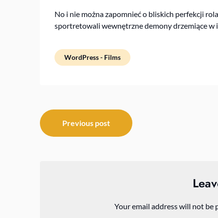
No i nie można zapomnieć o bliskich perfekcji rol
sportretowali wewnętrzne demony drzemiące w ic
WordPress - Films
Post
Previous post
navigation
Leav
Your email address will not be 