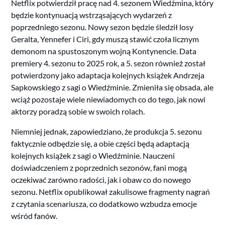
Netflix potwierdził pracę nad 4. sezonem Wiedźmina, który
będzie kontynuacją wstrząsających wydarzeń z
poprzedniego sezonu. Nowy sezon będzie śledził losy
Geralta, Yennefer i Ciri, gdy muszą stawić czoła licznym
demonom na spustoszonym wojną Kontynencie. Data
premiery 4. sezonu to 2025 rok, a 5. sezon również został
potwierdzony jako adaptacja kolejnych książek Andrzeja
Sapkowskiego z sagi o Wiedźminie. Zmieniła się obsada, ale
wciąż pozostaje wiele niewiadomych co do tego, jak nowi
aktorzy poradzą sobie w swoich rolach.
Niemniej jednak, zapowiedziano, że produkcja 5. sezonu
faktycznie odbędzie się, a obie części będą adaptacją
kolejnych książek z sagi o Wiedźminie. Nauczeni
doświadczeniem z poprzednich sezonów, fani mogą
oczekiwać zarówno radości, jak i obaw co do nowego
sezonu. Netflix opublikował zakulisowe fragmenty nagrań
z czytania scenariusza, co dodatkowo wzbudza emocje
wśród fanów.