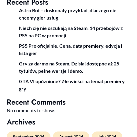
Recent Posts
Astro Bot – doskonały przykład, dlaczego nie
chcemy gier usług!
Niech cię nie oszukają na Steam. 14 przebojów z
PS5 na PC w promocji
PS5 Pro oficjalnie. Cena, data premiery, edycja i
lista gier
Gry za darmo na Steam. Dzisiaj dostępne aż 25
tytułów, pełne wersje i demo.
GTA VI opóźnione? Złe wieści na temat premiery
gry
Recent Comments
No comments to show.
Archives
September 2024
August 2024
July 2024