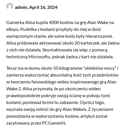
admin,
April 16, 2024
Gamerka Alisa kupiła 4000 kodów na grę Alan Wake na
eBayu. Pudełka z kodami przybyły do niej w dość
wymęczonym stanie, ale same kody były nienaruszone.
Alisa próbowała aktywować około 20 karteczek, ale żadna
z nich nie działała. Skontaktowała się więc z pomocą
techniczną Microsoftu, jednak żadna z kart nie działała.
Teraz ma w domu około 50 kilogramów “obiektów mocy” i
zamierza wykorzystać absurdalną ilość tych przedmiotów
w tworzeniu fanowskiego wideo inspirowanego grą Alan
Wake 2. Alisa przyznała, że po ukończeniu wideo
prawdopodobnie pokryje swoją ścianę w pokoju tymi
kodami, ponieważ brzmi to zabawnie. Oprócz tego,
wyznała swoją miłość do gry Alan Wake’a. Z życzeniami
powodzenia w wykorzystaniu kodów, artykuł został
zacytowany przez PCGamesN.