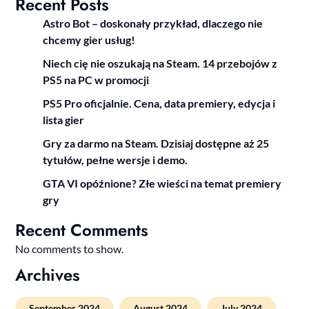
Recent Posts
Astro Bot – doskonały przykład, dlaczego nie
chcemy gier usług!
Niech cię nie oszukają na Steam. 14 przebojów z
PS5 na PC w promocji
PS5 Pro oficjalnie. Cena, data premiery, edycja i
lista gier
Gry za darmo na Steam. Dzisiaj dostępne aż 25
tytułów, pełne wersje i demo.
GTA VI opóźnione? Złe wieści na temat premiery
gry
Recent Comments
No comments to show.
Archives
September 2024
August 2024
July 2024