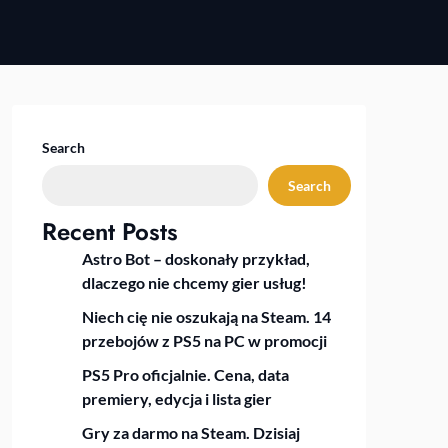
Search
Search
Recent Posts
Astro Bot – doskonały przykład,
dlaczego nie chcemy gier usług!
Niech cię nie oszukają na Steam. 14
przebojów z PS5 na PC w promocji
PS5 Pro oficjalnie. Cena, data
premiery, edycja i lista gier
Gry za darmo na Steam. Dzisiaj