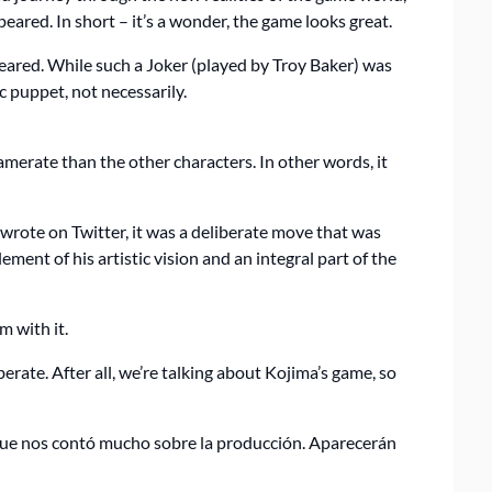
eared. In short – it’s a wonder, the game looks great.
eared. While such a Joker (played by Troy Baker) was
c puppet, not necessarily.
amerate than the other characters. In other words, it
 wrote on Twitter, it was a deliberate move that was
ement of his artistic vision and an integral part of the
m with it.
erate. After all, we’re talking about Kojima’s game, so
 que nos contó mucho sobre la producción. Aparecerán