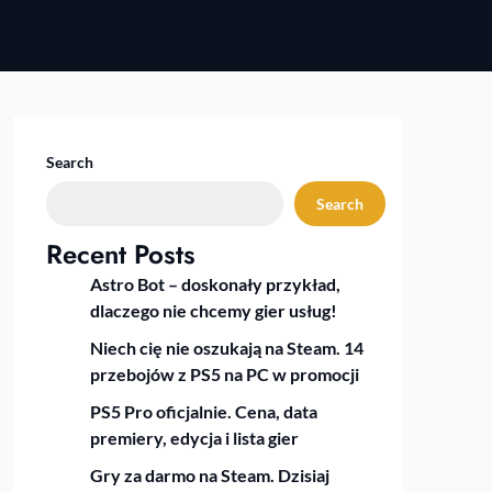
Search
Search
Recent Posts
Astro Bot – doskonały przykład,
dlaczego nie chcemy gier usług!
Niech cię nie oszukają na Steam. 14
przebojów z PS5 na PC w promocji
PS5 Pro oficjalnie. Cena, data
premiery, edycja i lista gier
Gry za darmo na Steam. Dzisiaj