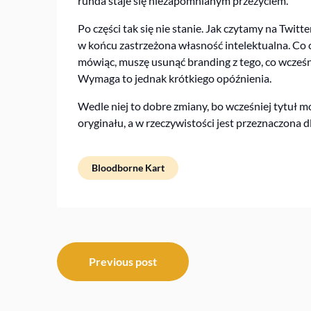
runda staje się niezapomnianym przeżyciem.
Po części tak się nie stanie. Jak czytamy na Twitt
w końcu zastrzeżona własność intelektualna. Co c
mówiąc, muszę usunąć branding z tego, co wcześni
Wymaga to jednak krótkiego opóźnienia.
Wedle niej to dobre zmiany, bo wcześniej tytuł m
oryginału, a w rzeczywistości jest przeznaczona d
Bloodborne Kart
Post
Previous post
navigation